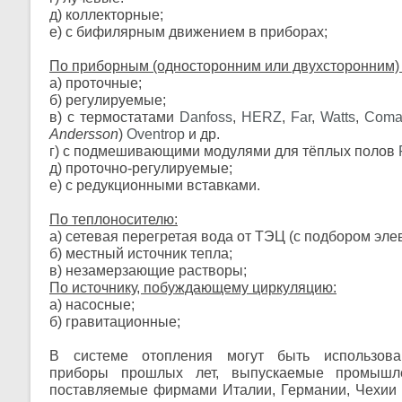
д) коллекторные;
е) с бифилярным движением в приборах;
По приборным (односторонним или двухсторонним) 
а) проточные;
б) регулируемые;
в) с термостатами
Danfoss
,
HERZ
,
Far
,
Watts
,
Coma
Andersson
)
Oventrop
и др.
г) с подмешивающими модулями для тёплых полов
д) проточно-регулируемые;
е) с редукционными вставками.
По теплоносителю:
а) сетевая перегретая вода от ТЭЦ (с подбором эле
б) местный источник тепла;
в) незамерзающие растворы;
По источнику, побуждающему циркуляцию:
а) насосные;
б) гравитационные;
B системе отопления могут быть использова
приборы прошлых лет, выпускаемые промышл
поставляемые фирмами Италии, Германии, Чехии 