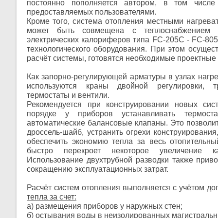
постоянно пополняется автором, в том числе
предоставляемых пользователями.
Кроме того, система отопления местными нагрев
может быть совмещена с теплоснабжением к
электрических калориферов типа FC-205C - FC-80
технологического оборудования. При этом осущес
расчёт системы, готовятся необходимые проектные
Как запорно-регулирующей арматуры в узлах нагр
используются краны двойной регулировки, т
термостаты и вентили.
Рекомендуется при конструировании новых сис
порядке у приборов устанавливать термост
автоматические балансовые клапаны. Это позволит
дроссель-шайб, устранить огрехи конструирования
обеспечить экономию тепла за весь отопительны
быстро перекроет некоторое увеличение ка
Использование двухтрубной разводки также приво
сокращению эксплуатационных затрат.
Расчёт систем отопления выполняется с учётом до
тепла за счет:
а) размещения приборов у наружных стен;
б) остывания воды в неизолированных магистральн