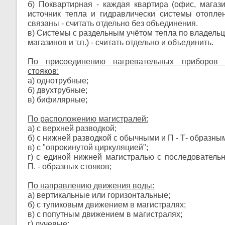
б) Поквартирная - каждая квартира (офис, магази
источник тепла и гидравлически системы отопле
связаны - считать отдельно без объединения.
в) Системы с раздельным учётом тепла по владельц
магазинов и т.п.) - считать отдельно и объединить.
По присоединению нагревательных приборов
стояков:
а) однотрубные;
б) двухтрубные;
в) бифилярные;
По расположению магистралей:
а) с верхней разводкой;
б) с нижней разводкой с обычными и П - Т- образны
в) с "опрокинутой циркуляцией";
г) с единой нижней магистралью с последовател
П. - образных стояков;
По направлению движения воды:
а) вертикальные или горизонтальные;
б) с тупиковым движением в магистралях;
в) с попутным движением в магистралях;
г) лучевые: