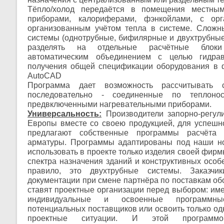
Тёпло/холод передаётся в помещения местным
приборами, калориферами, фэнкойлами, с ор
организованным учётом тепла в системе. Сложн
системы (однотрубные, бифилярные и двухтрубные 
разделять на отдельные расчётные блок
автоматическим объединением с целью гидрав
получения общей спецификации оборудования в
AutoCAD
Программа дает возможность рассчитывать 
последовательно - соединенные по теплоно
предвключенными нагревательными приборами.
Универсальность:
Производители запорно-регул
Европы вместе со своею продукцией, для успешн
предлагают собственные программы расчёта
арматуры. Программы адаптированы под наши н
использовать в проекте только изделия своей фирмы
спектра назначения зданий и конструктивных особ
правило, это двухтрубные системы. Заказчик
документации при смене партнёра по поставкам об
ставят проектные организации перед выбором: име
индивидуальные и освоенные программн
потенциальных поставщиков или освоить только од
проектные ситуации. И этой програм