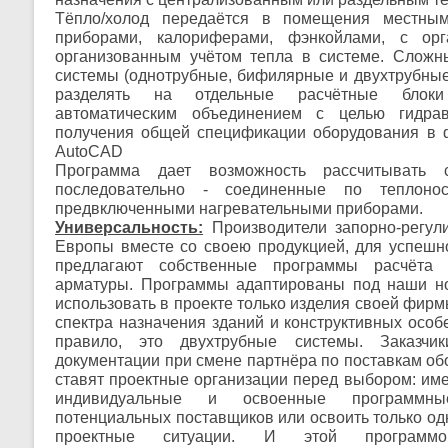
Тёпло/холод передаётся в помещения местным
приборами, калориферами, фэнкойлами, с ор
организованным учётом тепла в системе. Сложн
системы (однотрубные, бифилярные и двухтрубные 
разделять на отдельные расчётные блок
автоматическим объединением с целью гидрав
получения общей спецификации оборудования в
AutoCAD
Программа дает возможность рассчитывать 
последовательно - соединенные по теплоно
предвключенными нагревательными приборами.
Универсальность:
Производители запорно-регул
Европы вместе со своею продукцией, для успешн
предлагают собственные программы расчёта
арматуры. Программы адаптированы под наши н
использовать в проекте только изделия своей фирмы
спектра назначения зданий и конструктивных особ
правило, это двухтрубные системы. Заказчик
документации при смене партнёра по поставкам об
ставят проектные организации перед выбором: име
индивидуальные и освоенные программн
потенциальных поставщиков или освоить только од
проектные ситуации. И этой програм