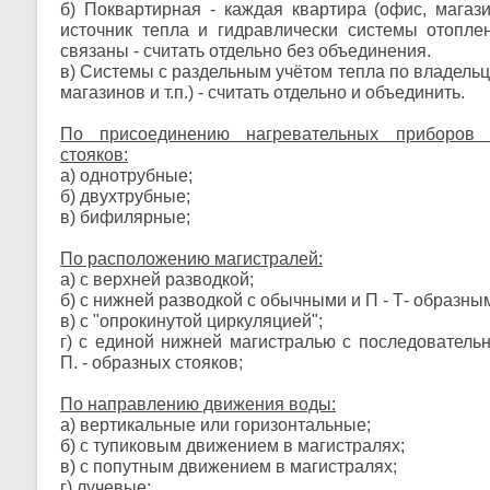
б) Поквартирная - каждая квартира (офис, магази
источник тепла и гидравлически системы отопле
связаны - считать отдельно без объединения.
в) Системы с раздельным учётом тепла по владельц
магазинов и т.п.) - считать отдельно и объединить.
По присоединению нагревательных приборов
стояков:
а) однотрубные;
б) двухтрубные;
в) бифилярные;
По расположению магистралей:
а) с верхней разводкой;
б) с нижней разводкой с обычными и П - Т- образны
в) с "опрокинутой циркуляцией";
г) с единой нижней магистралью с последовател
П. - образных стояков;
По направлению движения воды:
а) вертикальные или горизонтальные;
б) с тупиковым движением в магистралях;
в) с попутным движением в магистралях;
г) лучевые: