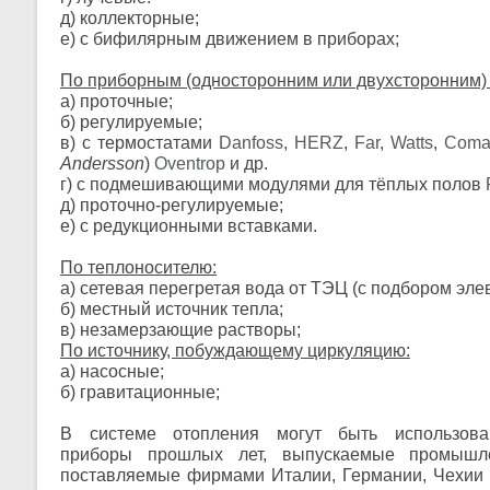
д) коллекторные;
е) с бифилярным движением в приборах;
По приборным (односторонним или двухсторонним) 
а) проточные;
б) регулируемые;
в) с термостатами
Danfoss
,
HERZ
,
Far
,
Watts
,
Coma
Andersson
)
Oventrop
и др.
г) с подмешивающими модулями для тёплых полов
д) проточно-регулируемые;
е) с редукционными вставками.
По теплоносителю:
а) сетевая перегретая вода от ТЭЦ (с подбором эле
б) местный источник тепла;
в) незамерзающие растворы;
По источнику, побуждающему циркуляцию:
а) насосные;
б) гравитационные;
B системе отопления могут быть использова
приборы прошлых лет, выпускаемые промышл
поставляемые фирмами Италии, Германии, Чехии 