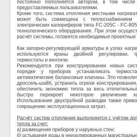
постоянно пополняется автором, в том числе
предоставляемых пользователями.
Кроме того, система отопления местными нагрев
может быть совмещена с теплоснабжением к
электрических калориферов типа FC-205C - FC-80
технологического оборудования. При этом осущес
расчёт системы, готовятся необходимые проектные
Как запорно-регулирующей арматуры в узлах нагр
используются краны двойной регулировки, т
термостаты и вентили.
Рекомендуется при конструировании новых сис
порядке у приборов устанавливать термост
автоматические балансовые клапаны. Это позволит
дроссель-шайб, устранить огрехи конструирования
обеспечить экономию тепла за весь отопительны
быстро перекроет некоторое увеличение ка
Использование двухтрубной разводки также приво
сокращению эксплуатационных затрат.
Расчёт систем отопления выполняется с учётом до
тепла за счет:
а) размещения приборов у наружных стен;
б) остывания воды в неизолированных магистральн